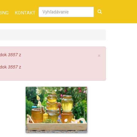
RING
KONTAKT
Vyhľadávanie
×
adok
3557
z
adok
3557
z