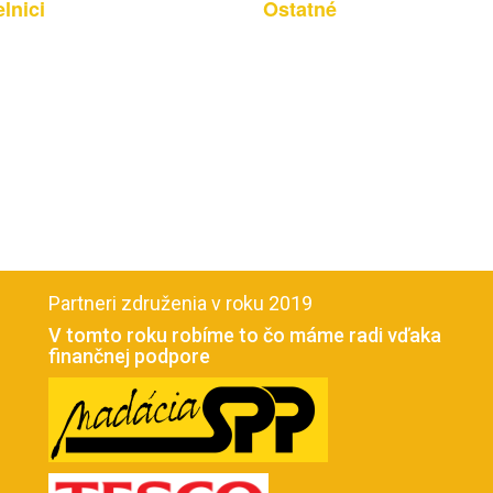
lnici
Ostatné
Partneri združenia v roku 2019
V tomto roku robíme to čo máme radi vďaka
finančnej podpore