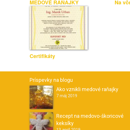
MEDOVÉ RAŇAJKY
Na vče
Certifikáty
Príspevky na blogu
Ako vznikli medové raňajky
7 máj 2019
Recept na medovo-škoricové
keksíky
13 apríl 2019