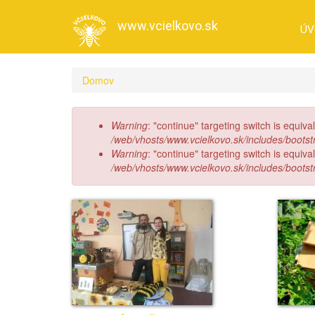
Skočiť
na
www.vcielkovo.sk
ÚV
hlavný
obsah
Domov
Chybová
Warning
: "continue" targeting switch is equiv
správa
/web/vhosts/www.vcielkovo.sk/includes/bootst
Warning
: "continue" targeting switch is equiv
/web/vhosts/www.vcielkovo.sk/includes/bootst