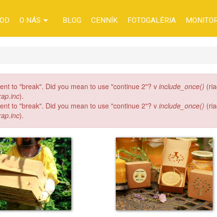
OD
O NÁS
BLOG
CENNÍK
FOTOGALÉRIA
MONITO
alent to "break". Did you mean to use "continue 2"? v
include_once()
(ri
rap.inc
).
alent to "break". Did you mean to use "continue 2"? v
include_once()
(ri
rap.inc
).